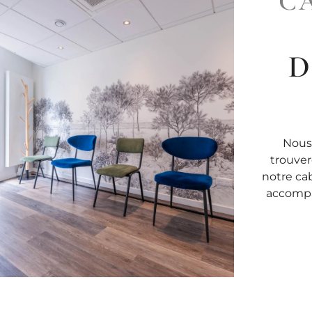
C
D
Nous 
trouver
notre ca
accompag