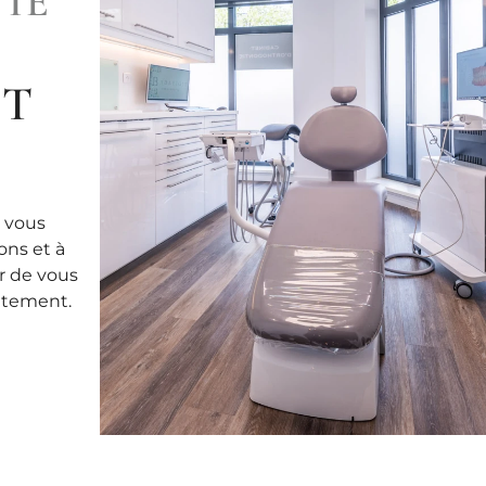
IE
IT
G
ù vous
ons et à
r de vous
aitement.