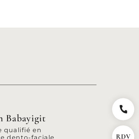
09 81 02
n Babayigit
e qualifié en
e dento-faciale
RDV EN 