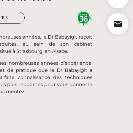
URS
CONTA
NOUS PAR
breuses années, le Dr Babayigit reçoit
adultes, au sein de son cabinet
situé à Strasbourg, en Alsace.
 ses nombreuses années d’expérience,
et de pratique que le Dr Babayigit a
arfaite connaissance des techniques
 les plus modernes pour vous donner le
us méritez.