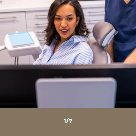
1
/
7